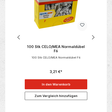
100 Stk CELO/MEA Normaldübel
100 Stk CELO/MEA
F6
F8
100 Stk CELO/MEA Normaldübel F6
100 Stk CELO/MEA No
3,21 €*
4,64 €
In den Warenkorb
In den Ware
Zum Vergleich hinzufügen
Zum Vergleich h