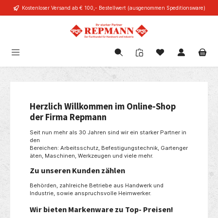
Kostenloser Versand ab € 100,- Bestellwert (ausgenommen Speditionsware)
alt springen
Navigation
Herzlich Willkommen im Online-Shop
der Firma Repmann
Seit nun mehr als 30 Jahren sind wir ein starker Partner in
den
Bereichen:
Arbeitsschutz,
Befestigungstechnik,
Gartenger
äten,
Maschinen,
Werkzeugen und viele mehr.
Zu unseren Kunden zählen
Behörden,
zahlreiche Betriebe aus Handwerk und
Industrie,
sowie anspruchsvolle Heimwerker.
Wir bieten Markenware zu Top- Preisen!