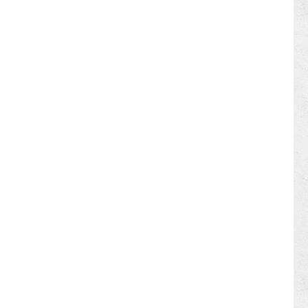
REDLITHIUM Akku und die
elektronische REDLINK PLUS-- -
Intelligenz sorgen für
herausragende Leistung, Laufzeit
und Haltbarkeit- Flexibles
Akkusystem: arbeitet mit allen
MILWAUKEE® M12
Akkus Technische
Daten:Akku
Li-
ionAkkukapazität
5 AhAnzahl mitgelieferter
Akkus
1Lieferung
in
TascheLeerlaufdrehzahl
1200 min-1Max.
Bohrdurchmesser in Beton 16
mmMax.
Schlagzahl 4410
min-1Optimiert für
Bohrdurchmesser 5.5 -13
mmSchlagenergie
1.15 EPTA
JSpannung