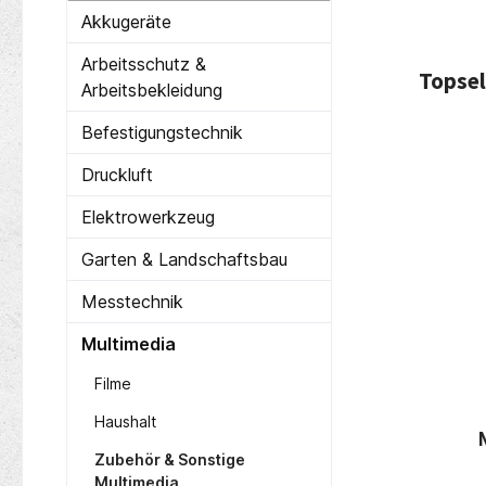
Akkugeräte
Arbeitsschutz &
Topsel
Arbeitsbekleidung
Befestigungstechnik
Produ
N
Druckluft
Elektrowerkzeug
Garten & Landschaftsbau
Messtechnik
Multimedia
Filme
Haushalt
ägeblatt
Milwaukee Stichsägebl
Zubehör & Sonstige
tlere
Metall f. Schnitte in
Multimedia