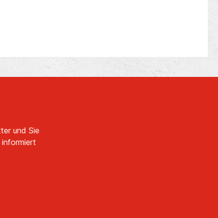
18 VGewicht mit
Akku 2.3 (M12
HB5)
kgWerkzeugaufnahme
SDS-Plus Lieferumfang:1x
Milwaukee M12 FUEL Akku-
Kombihammer M12 FHAC16-
501B1x Handgriff (4931507002)1x
M12 HB5 Akkus1x C12C
Ladegerät1x
Tasche HerstellerTTI-Techtronic
Industries Central Europe
GmbHWalder Str. 5340724 Hilden,
Germanywww.milwaukeetool.eu/s
ervice/contact/Tel.:
ter und Sie
+49210396000
informiert