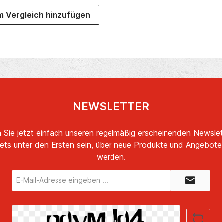
on-Gehörschutzstöpsel 26 dB
oder SNR Schaumstoff-
 Vergleich hinzufügen
chutzstöpsel 32 dB) in je drei
schiedenen Größen (S,M &
-Flügel für einen sicheren Sitz
er OhrmuschelJobseite Aware
odus für kontrollierbares
ituationsbewusstsein und
ichzeitige Reduzierung der
Intensität von lauten
ßengeräuschen.Einfaches
binden von durch Digitales
NEWSLETTER
etooth® 5.1 zum Hören von
k/Podcasts/Hörbüchern und
s Annehmen/Ablehnen von
 Sie jetzt einfach unseren regelmäßig erscheinenden Newslet
onanrufen.Bis zu 10 Stunden
rgabezeit mit einer einzigen
ets unter den Ersten sein, über neue Produkte und Angebote 
ufladung der In-Ears.Das
werden.
THIUM -USB-Ladecase bietet
7 Ladezyklen bei vollständig
E-
enem Akku. Lieferumfang:In-
Mail-
LadecaseUSB-C Ladekabel1x
Adresse*
 Akku4 Paar Ohrflügel3 Paar
Silikon-Ohrstöpsel3 Paar
Schaumstoff-Ohrstöpsel