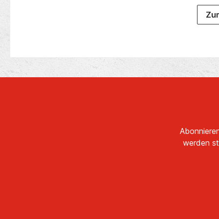
Silik
Zum
Gehörs
ver
L).Ohr
in d
M
S
gle
Au
Ver
Blu
Musi
da
Abonnieren
Telef
Wiede
werden st
A
REDLI
bis 
gelad
Ears
L4B3