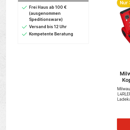
Nur 
w
Frei Haus ab 100 €
(ausgenommen
A
EN
Speditionsware)
Versand bis 12 Uhr
U
Kompetente Beratung
e
be
se
Mil
Ko
in
b
Milwa
N
L4RLEP
A
Ladek
1
zerti
4
352
10:2
aust