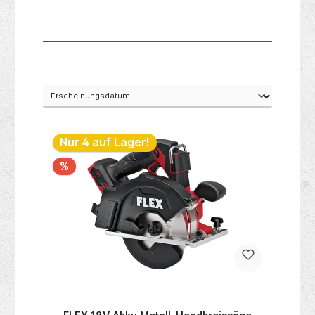
besonders geeignet für den Einsatz mit
Akku-Bohrhämmern natürlich auch für alle
anderen Bohrhämmer geeignet.
Nur 4 auf Lager!
%