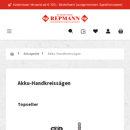
Kostenloser Versand ab € 100,- Bestellwert (ausgenommen Speditionsware)
alt springen
Navigation
Akkugeräte
Akku-Handkreissägen
Akku-Handkreissägen
Topseller
Produktgalerie überspringen