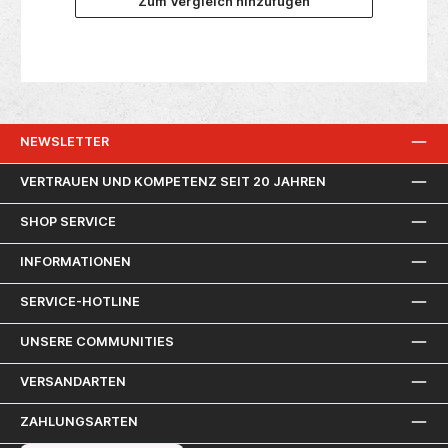
Zum Vergleich hinzufügen
12 Volt- Akku-Kapazität: 4.0 Ah- Leerlaufdrehzahl:
3.600 U/min- Max. Schnitttiefe (90/45°): 44/33
Millimeter- Sägeblatt-ø: 140 Millimeter- Spindel-ø:
20 Millimeter- Gewicht inkl. Akku: 2,7
Kilogramm Lieferumfang:- 2x Akku (12V/4.0 Ah)-
Ladegerät (C12 C)- 24-Zahn HM-Sägeblatt -
Parallelanschlag- Transportkoffer
NEWSLETTER
VERTRAUEN UND KOMPETENZ SEIT 20 JAHREN
SHOP SERVICE
INFORMATIONEN
SERVICE-HOTLINE
UNSERE COMMUNITIES
VERSANDARTEN
ZAHLUNGSARTEN