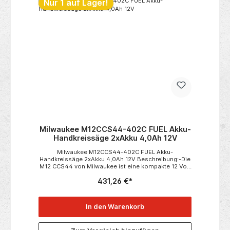
Nur 1 auf Lager!
Milwaukee M12CCS44-402C FUEL Akku-
Handkreissäge 2xAkku 4,0Ah 12V
Milwaukee M12CCS44-402C FUEL Akku-
Handkreissäge 2xAkku 4,0Ah 12V Beschreibung:-Die
M12 CCS44 von Milwaukee ist eine kompakte 12 Volt
FUEL Akku-Handkreissäge mit 44mm maximaler
431,26 €*
Schnitttiefe!-Gehrungsschnitte sind bis zu einem
Winkel von 50° möglich.-Einfacher
Sägeblattwechsel ist dank der Spindelarretierung
durchführbar.-Für Sicherheit sorgt die QUICKSTOP-
In den Warenkorb
Motorbremse.-Bis zu 170 Schnitte in 38x89mm
Bauholz lassen sich mit einer Akkuladung
machen Technisches Datenblatt:- Akku-Spannung: