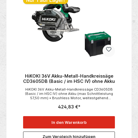
32 mm Max. Schnitttiefe: 90 46
mm Sägeblattdurchmesser: 140
mm Neigungseinstellung: 0 - 50 Grad Spannung: 12
V Lieferumfang:1x Milwaukee M12 FUEL Akku-
Kreissäge M12 FCS442-0Ohne Akku und Ladegerät
HiKOKI 36V Akku-Metall-Handkreissäge
CD3605DB (Basic / im HSC IV) ohne Akku
HiKOKI 36V Akku-Metall-Handkreissäge CD3605DB
(Basic / im HSC IV) ohne Akku (max Schnittleistung
57,50 mm) • Brushless Motor, weitestgehend
wartungsfrei• Spanblasfunktion für immer freien
424,83 €*
Schnitt• Soft-Start Funktion• Spezielle Schutzhaube
und Absaugadapter für Fremdabsaugung
vorhanden• Silent Funktion reduziert die
Sägegeräusche erheblich und die Säge wechselt bei
In den Warenkorb
Belastung automatisch in den Power Modus• mit
Staubabsaugbox Technische DatenLeerlaufdrehzahl
(Silent) 2400 min-
Zum Vergleich hinzufügen
1Sägeblattbohrung Ø 20 mmMax.