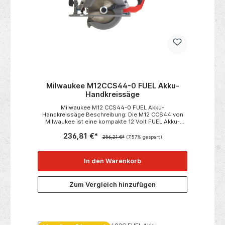
Milwaukee M12CCS44-0 FUEL Akku-
Handkreissäge
Milwaukee M12 CCS44-0 FUEL Akku-
Handkreissäge Beschreibung: Die M12 CCS44 von
Milwaukee ist eine kompakte 12 Volt FUEL Akku-
Handkreissäge mit 44mm maximaler
236,81 €*
Schnitttiefe!Gehrungsschnitte sind bis zu einem
256,21 €*
(7.57% gespart)
Winkel von 50° möglich.Einfacher Sägeblattwechsel
ist dank der Spindelarretierung durchführbar.Für
Sicherheit sorgt die QUICKSTOP-Motorbremse.Bis zu
In den Warenkorb
170 Schnitte in 38x89mm Bauholz lassen sich mit
einer Akkuladung machen! Technisches
Datenblatt:Akku-Spannung: 12 VoltLeerlaufdrehzahl:
Zum Vergleich hinzufügen
3.600 U/minMax. Schnitttiefe (90/45°): 44/33
MillimeterSägeblatt-ø: 140 MillimeterSpindel-ø: 20
MillimeterGewicht ohne Akku: ca. 2,6
Kilogramm Lieferumfang:Akku-Handkreissäge24-
Zahn HM-SägeblattParallelanschlagOhne Akku, ohne
Ladegerät