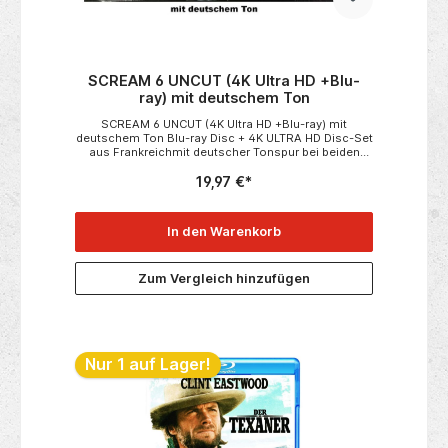
SCREAM 6 UNCUT (4K Ultra HD +Blu-
ray) mit deutschem Ton
SCREAM 6 UNCUT (4K Ultra HD +Blu-ray) mit
deutschem Ton Blu-ray Disc + 4K ULTRA HD Disc-Set
aus Frankreichmit deutscher Tonspur bei beiden
Disc bzw. Versionen (4K UHD)Scream 6 Die
19,97 €*
Schwestern Sam und Tara Carpenter haben genauso
wie die Zwillinge Chad und Mindy Meeks die letzten
Ghostface-Morde überlebt. Sie wollen die
traumatischen Ereignisse von Woodsboro hinter
In den Warenkorb
sich lassen und in New York einen Neuanfang wagen.
Allerdings scheint der Killer ihnen gefolgt zu sein und
zieht jetzt mordend durch ihre Stadt. Obwohl die vier
Zum Vergleich hinzufügen
bereits ihre Erfahrungen mit Ghostface gemacht
haben, müssen sie feststellen, dass dieser Killer
ganz neue Tricks auf Lager hat. Neu: OVP in Folie
Nur 1 auf Lager!