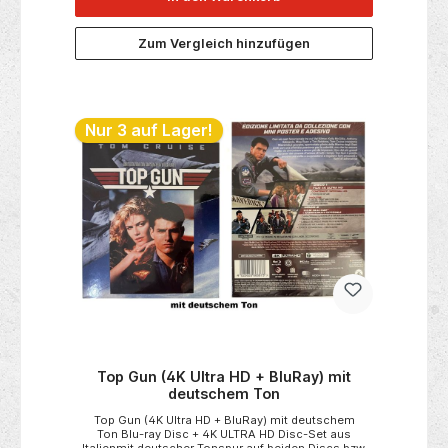
erfahrene Tiefsee-Rettungstaucher Jonas Taylor
(Jason Statham) wird von einem visionären
chinesischen Ozeanographen (Winston Chao)
Zum Vergleich hinzufügen
rekrutiert, um die Crew und den Ozean selbst vor
dieser unaufhaltsamen Bedrohung zu retten: einem
prähistorischen, 23 Meter langen Hai namens
Megalodon ... Original verpackt in Folie Die 4K-Blu-
ray ULTRA HD besitzt eine deutsche Tonspur! Die
Standart Blu-ray Disc besitzt eine deutsche Tonspur!
Nur 3 auf Lager!
Top Gun (4K Ultra HD + BluRay) mit
deutschem Ton
Top Gun (4K Ultra HD + BluRay) mit deutschem
Ton Blu-ray Disc + 4K ULTRA HD Disc-Set aus
Italienmit deutscher Tonspur auf beiden Discs bzw.