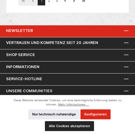
1
2
3
4
Italienisch, Spanisch Originalverpackt in Folie
NEWSLETTER
VERTRAUEN UND KOMPETENZ SEIT 20 JAHREN
SHOP SERVICE
INFORMATIONEN
SERVICE-HOTLINE
UNSERE COMMUNITIES
Diese Website verwendet Cookies, um eine bestmögliche Erfahrung bieten zu
VERSANDARTEN
können.
Mehr Informationen ...
Nur technisch notwendige
Konfigurieren
ZAHLUNGSARTEN
Alle Cookies akzeptieren