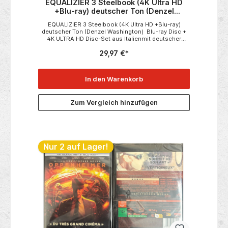
EQUALIZIER 3 Steelbook (4K Ultra HD
+Blu-ray) deutscher Ton (Denzel
Washington)
EQUALIZIER 3 Steelbook (4K Ultra HD +Blu-ray)
deutscher Ton (Denzel Washington) Blu-ray Disc +
4K ULTRA HD Disc-Set aus Italienmit deutscher
Tonspur auf beiden Discs bzw. Versionen Der 4K-Film
29,97 €*
wird in italienischer Verpackung geliefert, es ist
jedoch u.a. deutsche Sprachwahl möglich.
In den Warenkorb
Zum Vergleich hinzufügen
Nur 2 auf Lager!