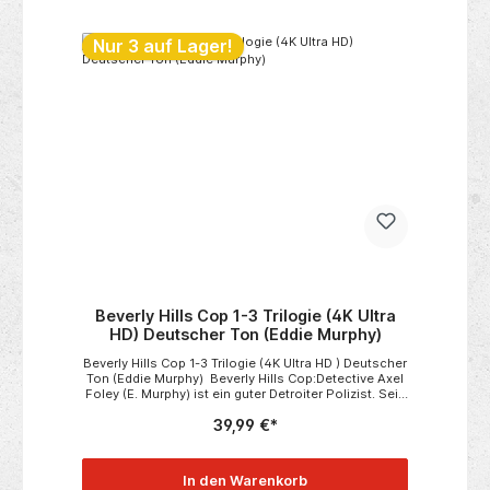
Nur 3 auf Lager!
Beverly Hills Cop 1-3 Trilogie (4K Ultra
HD) Deutscher Ton (Eddie Murphy)
Beverly Hills Cop 1-3 Trilogie (4K Ultra HD ) Deutscher
Ton (Eddie Murphy) Beverly Hills Cop:Detective Axel
Foley (E. Murphy) ist ein guter Detroiter Polizist. Sein
Spezialgebiet sind Undercover Einsätze, denn er
39,99 €*
quatscht sich mit Hochgeschwindigkeit in alles rein -
und vor allem aus allem wieder raus. Als sein Freund
Mikey mit deutschen Schuldverschreibungen bei ihm
auftaucht, denkt er sich nichts dabei und geht mit
In den Warenkorb
ihm feiern. Als sie nach Hause kommen, wird Axel