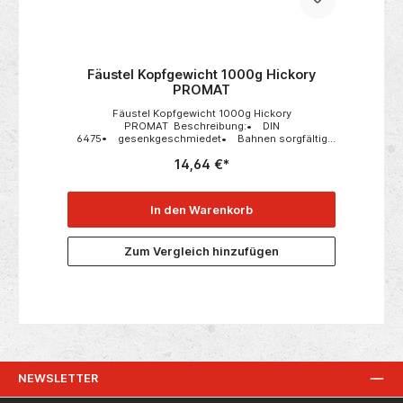
Fäustel Kopfgewicht 1000g Hickory
PROMAT
Fäustel Kopfgewicht 1000g Hickory
PROMAT Beschreibung:• DIN
6475• gesenkgeschmiedet• Bahnen sorgfältig
gehärtet und angelassen• Bahnkanten
14,64 €*
gebrochen• schwarz lackiert• Arbeitsflächen
blank• mit geschweiftem Hickorystiel• lackiert
und verkeilt Weitere technische
Eigenschaften:• Gewicht: 1000g• Norm: DIN 6475
In den Warenkorb
Zum Vergleich hinzufügen
NEWSLETTER