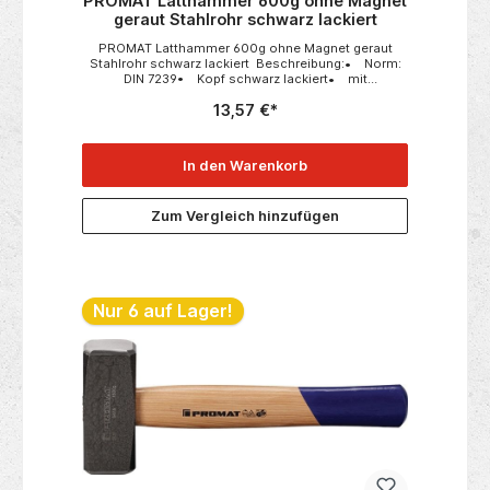
PROMAT Latthammer 600g ohne Magnet
geraut Stahlrohr schwarz lackiert
PROMAT Latthammer 600g ohne Magnet geraut
Stahlrohr schwarz lackiert Beschreibung:• Norm:
DIN 7239• Kopf schwarz lackiert• mit
angeschliffenem Nagelzug und Spitze• mit
13,57 €*
Nagelhalter• Stahlrohrstiel und Stahlring für
verbesserten Stielschutz• mit
Stiftsicherung• Kunststoffgriff mit angerauter
Oberfläche Weitere technische
In den Warenkorb
Eigenschaften:• Griff: Kunststoff• Kopf: schwarz
lackiert• Stiftsicherung: mit• Stiel: Stahlrohr
Zum Vergleich hinzufügen
Nur 6 auf Lager!