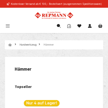
Kostenloser Versand ab € 100,- Bestellwert (ausgenommen Speditionsware)
alt springen
Navigation
Handwerkzeug
Hämmer
Hämmer
Topseller
Produktgalerie überspringen
Nur 4 auf Lager!
Nur 1 au