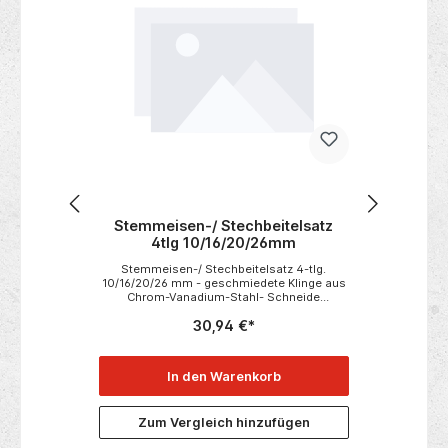
.
Stemmeisen-/ Stechbeitelsatz
Iller Mehr
5
4tlg 10/16/20/26mm
Stemmeisen-/ Stechbeitelsatz 4-tlg.
ILLER Meh
10/16/20/26 mm - geschmiedete Klinge aus
Sprossen • S
,
Chrom-Vanadium-Stahl- Schneide
Einsatz • Auc
messerscharf geschliffen- stabiler
verwend
30,94 €*
Schlagring- robuste Handwerker-Qualität-
gepresst
2
ergonomisches & abgeflachtes Holzheft
Vierkantsp
1
(Schlagfest) im praktischen Sichtkarton
versetzt
1
verpackt
Verwindungss
In den Warenkorb
I
und vern
nd
Spreizsicheru
m
separat al
Zum Vergleich hinzufügen
Zum V
:
Leiternb
<u>Technisc