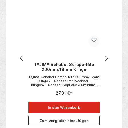
%
SÄGE
TAJIMA Schaber Scrape-Rite
T
riff
200mm/18mm Klinge
Kl
A
 mm 16
Tajima Schaber Scrape-Rite 200mm/18mm
TAJIM
Zugsäge
Klinge • Schaber mit Wechsel-
50 Kl
hne
Klingen• Schaber-Kopf aus Aluminium-
Seg
ndeter
Guss• verstärkter Schaft
Bauhol
27,31 €*
1
Ta
rt)
Trocke
In den Warenkorb
n
Zum Vergleich hinzufügen