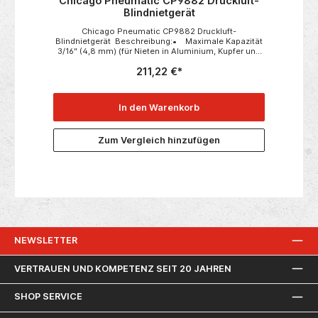
Chicago Pneumatic CP9882 Druckluft-
Blindnietgerät
Chicago Pneumatic CP9882 Druckluft-
Blindnietgerät Beschreibung:• Maximale Kapazität
3/16" (4,8 mm) (für Nieten in Aluminium, Kupfer und
weicheren Materialien)• Sehr zugfest: bis zu 1.000
211,22 €*
kg• Transparenter Behälter mit Löchern zum
schnellen Lösen der Nietenden Weitere technische
Daten:• Schalldruckpegel (dbA): 73
dB(A)• Luftverbrauch unter Last: 1.9 l/s• Max.
In den Warenkorb
Arbeits-Luftdruck: 6.3 Bar• Niettyp:
Blind• Gewicht: 1,5 kg
Zum Vergleich hinzufügen
NEWSLETTER
VERTRAUEN UND KOMPETENZ SEIT 20 JAHREN
SHOP SERVICE