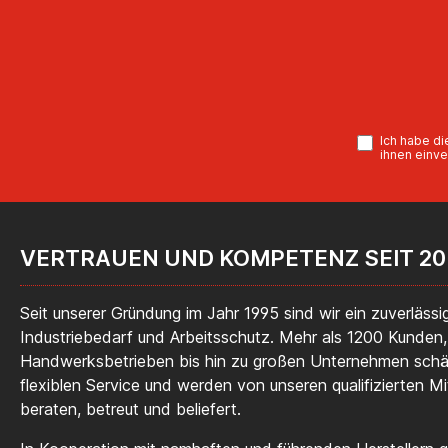
Sicher
Cloud
Diebs
M18
Ich habe d
Wasse
ihnen einve
Date
6600
230M
Wass
VERTRAUEN UND KOMPETENZ SEIT 20
Tre
Ke
en
Seit unserer Gründung im Jahr 1995 sind wir ein zuverlässig
Liefe
Industriebedarf und Arbeitsschutz. Mehr als 1200 Kunden,
Handwerksbetrieben bis hin zu großen Unternehmen sch
flexiblen Service und werden von unseren qualifizierten Mi
beraten, betreut und beliefert.