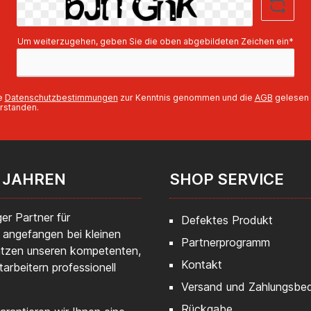
AnwendungenONE-KEY™
Werkzeugortung & -
heitseigenschaften bieten ein
-basiertes Inventarprogramm
Um weiterzugehen, geben Sie die oben abgebildeten Zeichen ein*
mit Lokalisierung und
tahlschutzKompatibel mit dem
™SWITCH TANK™ modularen
Sprüh- und
ie
Datenschutzbestimmungen
zur Kenntnis genommen und die
AGB
gelesen 
rleitungssystem Technische
rstanden.
n:Leerlaufdrehzahl (min-1):
Sägeblattdurchmesser (mm):
ax. Trenntiefe (mm): 85Max.
er- Zulaufdruck (barIPSI): 6/
90Gewicht mit Akku (kg):
 JAHREN
SHOP SERVICE
- Lieferumfang:- Akku-
nnschleifer M18FCOS230-0-
ine Akkus im Lieferumfang
thalten- kein Ladegerät im
er Partner für
Defektes Produkt
rumfang enthalten- im Karton
 angefangen bei kleinen
Partnerprogramm
ätzen unseren kompetenten,
Kontakt
tarbeitern professionell
Versand und Zahlungsbe
Rückgabe