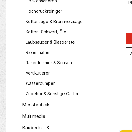
mm
Heckenscheren
-QZ
PROMAT Lochzirkel L.200mm m.
Mi
HSS Holz
Nietscharnier
1
Hochdruckreiniger
ligator® -
S
beitslänge
(k
Kettensäge & Brennholzsäge
10,35 €*
 HSSLänge
al
inkl.
M1
Ketten, Schwert, Öle
nge (inkl.
korb
In den Warenkorb
öhe (inkl.
Laubsauger & Blasgeräte
ite (inkl.
gr
.65
Sch
Rasenmäher
nzufügen
Zum Vergleich hinzufügen
 DeWalt
fü
blatt HSS
Rasentrimmer & Sensen
Vertikutierer
Wasserpumpen
Zubehör & Sonstige Garten
Messtechnik
Multimedia
Baubedarf &