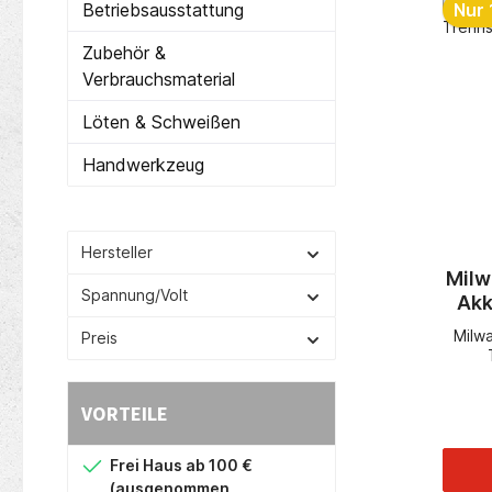
Betriebsausstattung
Nur 
Zubehör &
Verbrauchsmaterial
Löten & Schweißen
Handwerkzeug
Hersteller
Mil
Spannung/Volt
Akk
Milw
Preis
Sc
VORTEILE
W
Stau
Frei Haus ab 100 €
modu
(ausgenommen