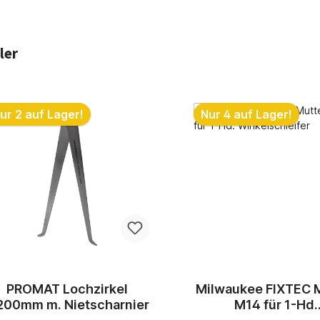
ler
ktgalerie überspringen
ur 4 auf Lager!
%
ilwaukee FIXTEC Mutter
FLEX Akku-KIT P
M14 für 1-Hd.
1850 CA mit 2xAkk