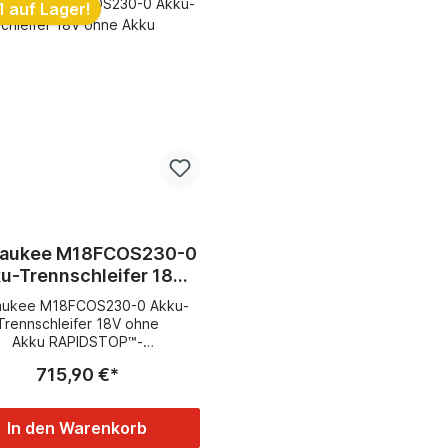
1 auf Lager!
waukee M18FCOS230-0
u-Trennschleifer 18V
ohne Akku
aukee M18FCOS230-0 Akku-
Trennschleifer 18V ohne
Akku RAPIDSTOP™-
heibenbremseBeidseitiger
715,90 €*
asserversorgung für eine
wirksamere
bbindungKompatibel mit dem
In den Warenkorb
laren M18™SWITCH TANK™-