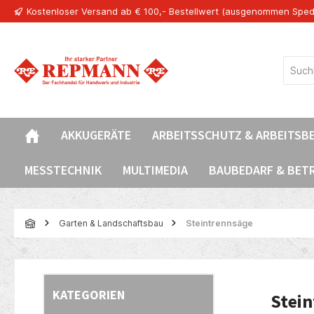
Kostenloser Versand ab € 100,- Bestellwert (ausgenommen Sped
springen
Zur Hauptnavigation springen
AKKUGERÄTE
ARBEITSSCHUTZ & ARBEITSB
MESSTECHNIK
MULTIMEDIA
BAUBEDARF & BET
Garten & Landschaftsbau
Steintrennsäge
KATEGORIEN
Stei