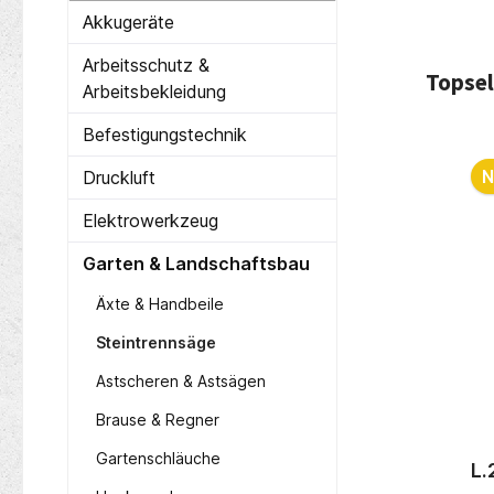
Akkugeräte
Arbeitsschutz &
Topsel
Arbeitsbekleidung
Befestigungstechnik
Produ
Nur 2 auf Lager!
N
Druckluft
Elektrowerkzeug
Garten & Landschaftsbau
Äxte & Handbeile
Steintrennsäge
Astscheren & Astsägen
Brause & Regner
8-QZ
PROMAT Lochzirkel
M
Gartenschläuche
att HSS
L.200mm m. Nietscharnier