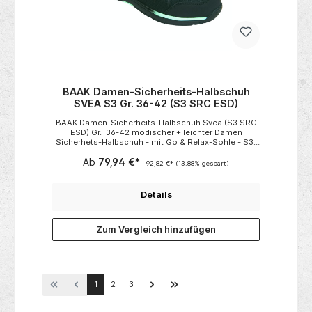
BAAK Damen-Sicherheits-Halbschuh
SVEA S3 Gr. 36-42 (S3 SRC ESD)
BAAK Damen-Sicherheits-Halbschuh Svea (S3 SRC
ESD) Gr. 36-42 modischer + leichter Damen
Sicherhets-Halbschuh - mit Go & Relax-Sohle - S3-
SRC- ESD Farbe: Schwarz/Mint für Orthopädische
Ab
79,94 €*
Einlagen Zertifiziert!
92,82 €*
(13.88% gespart)
Details
Zum Vergleich hinzufügen
1
2
3