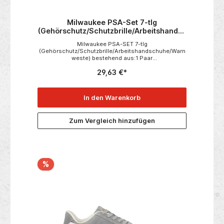
Milwaukee PSA-Set 7-tlg
(Gehörschutz/Schutzbrille/Arbeitshandsc
huhe/Warnweste)
Milwaukee PSA-SET 7-tlg
(Gehörschutz/Schutzbrille/Arbeitshandschuhe/Warn
weste) bestehend aus:1 Paar
Schnittschutzhandschuhe Gr. 9 (L)1 Paar
29,63 €*
Schnittschutzhandschuhe Gr. 10 (XL)1 Stück
Milwaukee Premium Warnweste L/XL3 Stück
Milwaukee Gehörschutzstöpsel mit Schnur1 Stück
Milwaukee Schutzbrille "Sport" klar
In den Warenkorb
Zum Vergleich hinzufügen
%