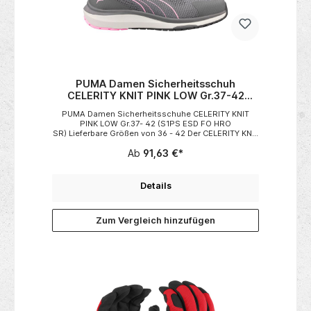
PUMA Damen Sicherheitsschuh
CELERITY KNIT PINK LOW Gr.37-42
(S1PS ESD FO HRO SR)
PUMA Damen Sicherheitsschuhe CELERITY KNIT
PINK LOW Gr.37- 42 (S1PS ESD FO HRO
SR) Lieferbare Größen von 36 - 42 Der CELERITY KNIT
LOW S1PS ESD HRO SR ist dein leichter, sportlicher
Ab
91,63 €*
Sicherheitsschuh für dynamische Arbeitstage. Die
anatomisch geformte Stahlkappe mit extra
Zehenfreiheit und der flexible FAP® Lite
Durchtrittschutz sorgen für zuverlässige Sicherheit.
Details
Das atmungsaktive SAFETY KNIT Obermaterial passt
sich deinem Fuß optimal an und bietet hohen
Tragekomfort. Mit dem evercushion® EASY Fußbett
Zum Vergleich hinzufügen
und Triple Arch Support werden deine Füße effektiv
entlastet. Die hitzebeständige MOTION WNS Sohle
garantiert starken Grip, Stabilität und angenehme
Dämpfung – ideal für lange Einsätze mit ESD-
Schutz. - besonders leichte, flexible Passform-
hitzebeständige Gummisohle (HRO)- ESD &
rutschhemmend (SR)- ergonomische
Dämpfung Einsatzbereiche:IndustrieLagerHandwerk
SpezifikationenObermaterial: SAFETY
KNIT®Futter: