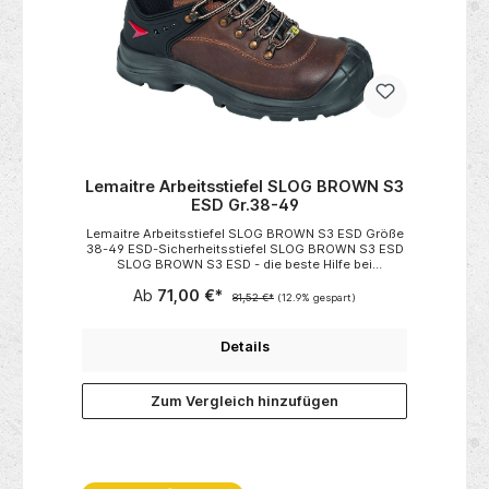
allen MILWAUKEE® M12™-BatterienWaschmaschinen-
und trocknergeeignet Technische Daten:Farbe
SchwarzMaterial 90% Polyester 10%
SpandexMaterial Gewicht (g/m²) 437Größe
MStandard equipmentM12 Battery controllerAkku Li-
ionSpannung 12 V Lieferumfang1× Milwaukee Akku-
Heizjacke M12 HJBL6-0 (M) Herren schwarz1x M12
Akku Adapter(ohne Akku und Ladegerät)
Lemaitre Arbeitsstiefel SLOG BROWN S3
ESD Gr.38-49
Lemaitre Arbeitsstiefel SLOG BROWN S3 ESD Größe
38-49 ESD-Sicherheitsstiefel SLOG BROWN S3 ESD
SLOG BROWN S3 ESD - die beste Hilfe bei
Schwerstarbeit! Speziell für den Einsatz im harten
Ab
71,00 €*
Gelände wurde dieser robuste, knöchelhohe
81,52 €*
(12.9% gespart)
Sicherheitsstiefel entwickelt. Der ESD-
Sicherheitsstiefel SLOG BROWN S3 ESD wurde in
braunem 2,2 mm dicken Vollleder mit roten Akzenten
Details
kreiert. Als zusätzlicher Schutz wurde dieser Stiefel
mit einer gespritzten Überkappe versehen, damit ihm
auch die härtesten Arbeiten nicht schaden können.
Zum Vergleich hinzufügen
Für die Sicherheit sorgt eine bewährte Stahlkappe
und eine metallfreie, durchtrittsichere
Zwischensohle ?Fibre-LS?. Um zu keiner Zeit ins
Schwitzen zu geraten, wurde der SLOG BROWN S3
ESD mit einem Innenfutter aus antibakteriellem und
atmungsaktivem 3D-Mesh ausgestattet. Wie es sich