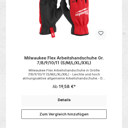
BreathActiveZwischensohle: MOTION-
WNSSicherheitsklasse: S1PDurchtrittschutz:
Textil (FAP® LITE)Schutzkappe:
StahlNormen: EN ISO
20345:2022+A1:2024 Hersteller:ISM
GmbHKoggenweg 159557
LippstadtDeutschlandinfo@ism-europa.de
Milwaukee Flex Arbeitshandschuhe Gr.
7/8/9/10/11 (S/M/L/XL/XXL)
Milwaukee Flex Arbeitshandschuhe in Größe
7/8/9/10/11 (S/M/L/XL/XXL) - Leichte und hoch
atmungsaktive allgemeine Arbeitshandschuhe.- Der
textile Handrücken bietet eine hohe Flexibilität und
Ab
19,58 €*
ermöglicht es, kleine Gegenstände zu handhaben.-
Weiches Kunstleder auf der Handfläche für den
Umgang mit empfindlichen Materialien.- Verstärkte
Daumen- und Fingernaht für mehr Haltbarkeit.-
Details
Frottee-Daumen.- SMARTSWIPE™ kapazitiver
Zeigefinger & Fingerspitzen ermöglichen die Nutzung
von Touchscreen-Geräten, ohne die Handschuhe
Zum Vergleich hinzufügen
ausziehen zu müssen.- EN ISO 21420, EN388
(2121A).