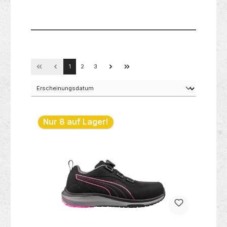
besonders geeignet für den Einsatz mit
Akku-Bohrhämmern natürlich auch für alle
anderen Bohrhämmer geeignet.
1
2
3
Nur 8 auf Lager!