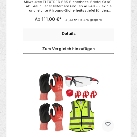
Milwaukee FLEXTRED S3S Sicherheits-Stiefel Gr.40-
48 Braun Leder lieferbare Größen 40-48 - Flexible
und leichte Allround-Sicherheitsstiefel für den
Schutz von Handwerkern.- ENERGY FOAM
Ab
111,00 €*
Fersendämpfungskonstruktion für überragende
131,32 €*
(15.47% gespart)
Energierückgabe und maximalen Komfort.- STEP-
RELEASE™ Ferse für einen bequemen und schnellen
Schuhwechsel.- ROLLCAGE™ Fersenstabilisator für
Details
hohe Stabilität auch in anspruchsvollem Gelände.-
Schnürsenkeltasche zur Aufbewahrung von
Schnürsenkeln, um ungewolltes Öffnen,
Zum Vergleich hinzufügen
Stolperfallen und Beschädigungen der Schnürsenkel
zu vermeiden.- Obermaterial aus
wasserabweisendem Nubukleder zum Schutz vor
Wasser, Staub und Schmutz.- Metallfreie
Konstruktion zum bequemen Passieren von
Sicherheitsschleusen.- Hervorragender Grip, um ein
Ausrutschen zu verhindern.- ESD (elektrostatische
Entladung) zertifiziert.Zertifiziert nach EN ISO
20345:2022 S3S ESD FO SR. HerstellerTTI
Techtronic Industries Central Europe GmbHWalder
Str. 5340724 Hilden,
Deutschlandwww.milwaukeetool.eu/service/contact/
+49210396000