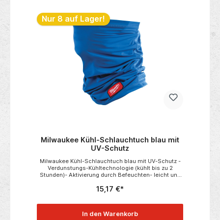
Nur 8 auf Lager!
Milwaukee Kühl-Schlauchtuch blau mit
UV-Schutz
Milwaukee Kühl-Schlauchtuch blau mit UV-Schutz -
Verdunstungs-Kühltechnologie (kühlt bis zu 2
Stunden)- Aktivierung durch Befeuchten- leicht und
atmungsaktiv für angenehmen Tragekomfort- das
15,17 €*
atmungsaktive Material fördert die Luftzirkulation u.
Schweißverdunstung- entwickel um den Wärmestau
im Nacken und Gesichtsbereich zu reduzieren-
strapazierfähigres Material für den täglichen Einsatz-
In den Warenkorb
UV-Schut UPF50+