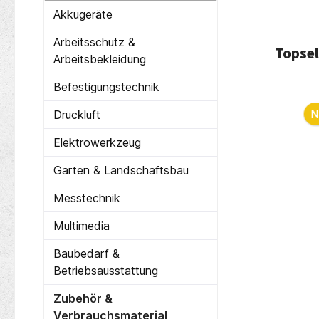
Akkugeräte
Arbeitsschutz &
Topsel
Arbeitsbekleidung
Befestigungstechnik
Produ
N
Druckluft
Elektrowerkzeug
Garten & Landschaftsbau
Messtechnik
Multimedia
Baubedarf &
Betriebsausstattung
nge
PROMAT Schlosserwinkel
Zubehör &
 45°
nach Werksnorm
Verbrauchsmaterial