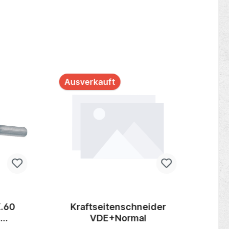
Ausverkauft
K.60
Kraftseitenschneider
Pr
m
VDE+Normal