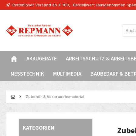
Kostenloser Versand ab € 100,- Bestellwert (ausgenommen Sped
springen
Zur Hauptnavigation springen
AKKUGERÄTE
ARBEITSSCHUTZ & ARBEITSB
MESSTECHNIK
MULTIMEDIA
BAUBEDARF & BET
Zubehör & Verbrauchsmaterial
KATEGORIEN
Zube