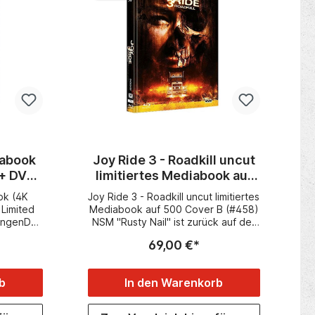
iabook
Joy Ride 3 - Roadkill uncut
y+ DVD)
limitiertes Mediabook auf
n
500 Cover B (#458) NSM
ok (4K
Joy Ride 3 - Roadkill uncut limitiertes
Limited
Mediabook auf 500 Cover B (#458)
ungenDer
NSM "Rusty Nail" ist zurück auf der
rstorbene
Straße, immer auf der Suche nach
69,00 €*
 Z'Dar)
Ungerechtigkeit, die es zu
mer will
bestrafen gilt! Diesmal trifft es eine
nicht
Gruppe von hitzköpfigen
b
In den Warenkorb
iac Cop“
Rennfahrern, die zum großen
iminellen
Straßenrennen "Road Rally 1000"
ndet er
unterwegs sind. Sie versuchen, das