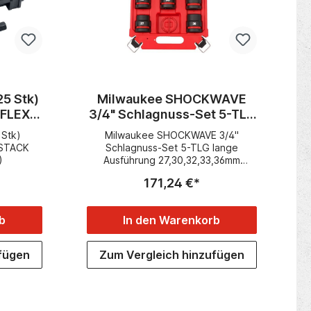
Bithalter schlagfest, magnetisch.
25 Stk)
Milwaukee SHOCKWAVE
 FLEX
3/4" Schlagnuss-Set 5-TLG
k T10)
lange Ausführung
 Stk)
Milwaukee SHOCKWAVE 3/4"
27,30,32,33,36mm
 STACK
Schlagnuss-Set 5-TLG lange
)
Ausführung 27,30,32,33,36mm
Inhalt:5 x Schlagnüsse jeweils 1 x
171,24 €*
:27, 30, 32, 33, 36 mm Standard-
LängeSicherungsring
b
In den Warenkorb
fügen
Zum Vergleich hinzufügen