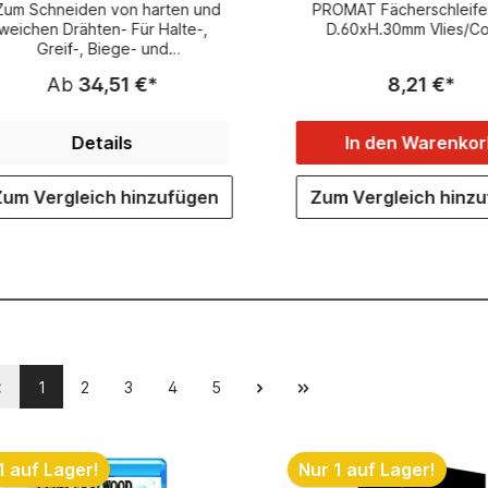
Vlies/Combi
Zum Schneiden von harten und
PROMAT Fächerschleife
weichen Drähten- Für Halte-,
D.60xH.30mm Vlies/C
Greif-, Biege- und
Schneidarbeiten- Schneiden
Ab
34,51 €*
8,21 €*
usätzlich induktiv gehärtet- Mit
chneide und Brennerloch- Mit
langen, flach-runden Backen-
Details
In den Warenkor
eifflächen gezahnt- Integrierter
Ringschlüssel- Griffe mit
gonomisch geformten SoftGripp
Zum Vergleich hinzufügen
Zum Vergleich hinz
Mehrkomponenten-
cherheitshüllen nach DIN EN/IEC
60900 - SoftGripp Griffe mit
stemSocket zur Aufnahme von
ional erhältlichem Zubehör, wie
z.B. dem einfach
fzuschiebenden SystemClip zur
Absturzsicherung- Aus
Werkzeugstahl, geschmiedet,
ölgehärtet <b><i>
1
2
3
4
5
<u>Sicherheitshinweise:</u>
</b>Werkzeuge nur für den
angegebenen
rwendungszweck benutzen.Vor
1 auf Lager!
Nur 1 auf Lager!
Inbetriebnahme von