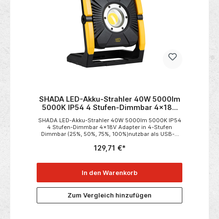
wieder schnell aufladen. Abmessung: Länge:
103mmBreite: 30mmStärke: 16mm
SHADA LED-Akku-Strahler 40W 5000lm
5000K IP54 4 Stufen-Dimmbar 4x18V
Adapter
SHADA LED-Akku-Strahler 40W 5000lm 5000K IP54
4 Stufen-Dimmbar 4x18V Adapter in 4-Stufen
Dimmbar (25%, 50%, 75%, 100%)nutzbar als USB-C
Powerbank 5V 2ALeuchtdauer pro 1Ah ca. 1 Stunde =
129,71 €*
(5,0 Ah ca.5 Stunden) inkl. 4 Stück Adapter 1x
Bosch1x Metabo CAS1x DeWalt/Milwauke1x
Makita Achtung !optional gegen Aufpreis erhalten Sie
Adapter von Festool und FLEX
In den Warenkorb
Zum Vergleich hinzufügen