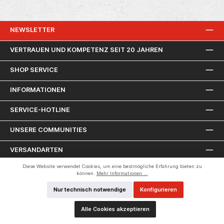
Technologie: M18 LiIonMax. Leuchtkraft (Lumen):
6000 / 4000 / 1700Max. Laufzeit mit M18HB8 Akku
(Stunden): 3,5 / 5,0 / 10Gewicht mit Akku (kg):
11,1 Lieferumfang: Akku-Strahler im KartonOHNE
NEWSLETTER
Akkus/Ladegeräte/Koffer
VERTRAUEN UND KOMPETENZ SEIT 20 JAHREN
SHOP SERVICE
INFORMATIONEN
SERVICE-HOTLINE
UNSERE COMMUNITIES
VERSANDARTEN
Diese Website verwendet Cookies, um eine bestmögliche Erfahrung bieten zu
ZAHLUNGSARTEN
können.
Mehr Informationen ...
Nur technisch notwendige
Konfigurieren
Alle Cookies akzeptieren