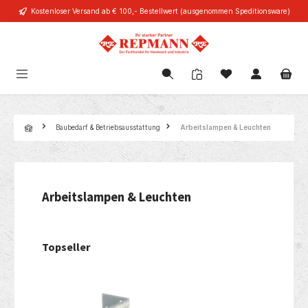
Kostenloser Versand ab € 100,- Bestellwert (ausgenommen Speditionsware)
alt springen
Navigation
Baubedarf & Betriebsausstattung
Arbeitslampen & Leuchten
Arbeitslampen & Leuchten
Topseller
Produktgalerie überspringen