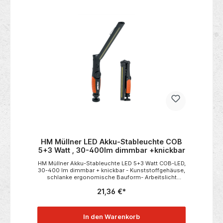
HM Müllner LED Akku-Stableuchte COB
5+3 Watt , 30-400lm dimmbar +knickbar
HM Müllner Akku-Stableuchte LED 5+3 Watt COB-LED,
30-400 lm dimmbar + knickbar - Kunststoffgehäuse,
schlanke ergonomische Bauform- Arbeitslicht
stufenlos dimmbar- Spotlicht- Leuchtenkopf,
21,36 €*
klappbar, schwenkbar und 360° drehbar-
Leuchtenfuß mit Kugelgelenk und starkem Magnet-
Aufhängehaken- Batterie- und Ladestatusanzeige-
Micro-USB Ladebuchse- inklusive
In den Warenkorb
Ladekabel Technische DatenLeuchtmittel Arbeitslicht