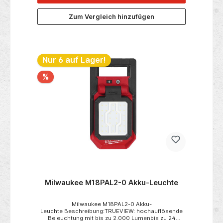
/ Spotlicht5 W COB LED / 3 W SMD LEDLichtstrom
Arbeitslicht / Spotlicht30-400 lm dimmbar, 70
Zum Vergleich hinzufügen
lmLeuchtdauer Arbeitslicht / Spotlichtca. 2,5 h/ 8
hSchutzart: IP20Akku: Li-Ion, 3,7 V, 2000
mAhLadedauer: 3,5 hGewicht: ca. 193 gAbmessung
offen / eingeklappt38x26x380 mm / 38x47x205 mm
Nur 6 auf Lager!
%
Milwaukee M18PAL2-0 Akku-Leuchte
Milwaukee M18PAL2-0 Akku-
Leuchte Beschreibung:TRUEVIEW: hochauflösende
Beleuchtung mit bis zu 2.000 Lumenbis zu 24