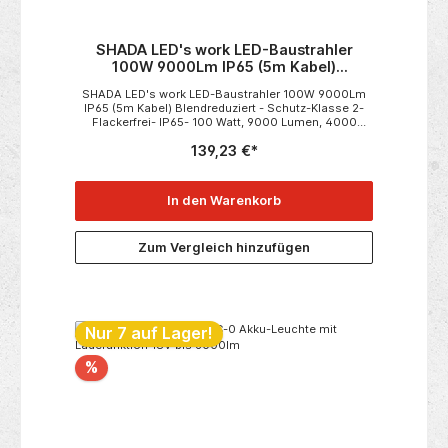
SHADA LED's work LED-Baustrahler
100W 9000Lm IP65 (5m Kabel)
Blendreduziert
SHADA LED's work LED-Baustrahler 100W 9000Lm
IP65 (5m Kabel) Blendreduziert - Schutz-Klasse 2-
Flackerfrei- IP65- 100 Watt, 9000 Lumen, 4000
K Beschreibung:Industrieller Scheinwerfer für den
139,23 €*
schweren Einsatz im Innen- und Außenbereich.
Dieses Flutlicht hat eine Helligkeit von 8000 Lumen,
flackerfrei bei einer Leistung von 100 W und einer
neutralweißen Farbtemperatur von 4000K. Kommt
In den Warenkorb
mit einem 5 m langen Kabel für den rauen
Außeneinsatz (H07RN-F). Schutzklasse II und eine
lange Lebensdauer von 25.000 Stunden.
Zum Vergleich hinzufügen
Nur 7 auf Lager!
%