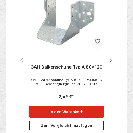
Ø
GAH Balkenschuhe Typ A 80x120
HM Mü
dünn
(10 S
INOX *
GAH Balkenschuhe Typ A 80x120#335885
HM Mül
 mm
VPE-Gewicht(in kg): 17,6 VPE= 50 Stk
 Stahl -
l 12250
Abbr
2,49 €*
 in
nd
dzeit•
In den Warenkorb
•
klung •
 • zur
n
Zum Vergleich hinzufügen
 Blechen
eisen-,