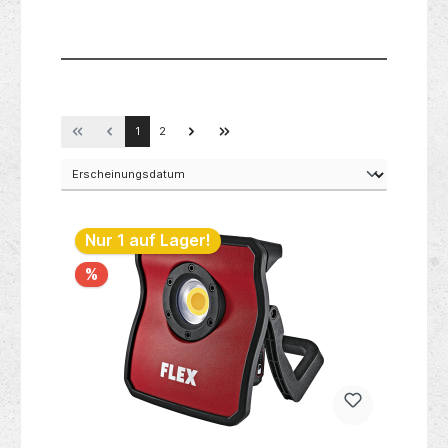
ose )-
1
2
Nur 1 auf Lager!
%