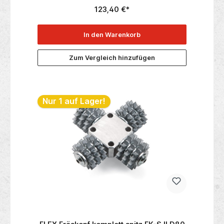
123,40 €*
4058546408299 Hersteller:
Techtronic Industries Central
Europe GmbHWalder Straße 5340724
HildenDeutschland
In den Warenkorb
Zum Vergleich hinzufügen
Nur 1 auf Lager!