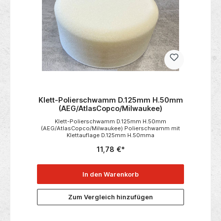
unterschiedlich weichen Griffzonen
Ersatzklingen)1x Flex Meterstab1x Flex
ausgestattete SoftGripp, sowie die
Flaschenöffner1x Taschenlampe Hersteller Flex-
optionale Öffnungsfeder.Die Sicherheit wird
Elektrowerkzeuge GmbH Bahnhofstraße 15, 71711
durch einen optimierten Abgleitschutz und
Steinheim, Deutschland www.flex-tools.com
SystemClip zur Sicherung der Werkzeugebei
Arbeiten auf Dächern, Gerüsten und im
Hochbau, erhöht. Der einfach auf den
SystemSocket aufzuschiebende SystemClip
stellt eine schnelle und sichere Verbindung
zwischen Zangen und Sicherungsband her
und besitzt eine integrierte Federntasche zur
Aufnahme einer Öffnungsfeder.
Klett-Polierschwamm D.125mm H.50mm
(AEG/AtlasCopco/Milwaukee)
Klett-Polierschwamm D.125mm H.50mm
(AEG/AtlasCopco/Milwaukee) Polierschwamm mit
Klettauflage D.125mm H.50mma
11,78 €*
In den Warenkorb
Zum Vergleich hinzufügen