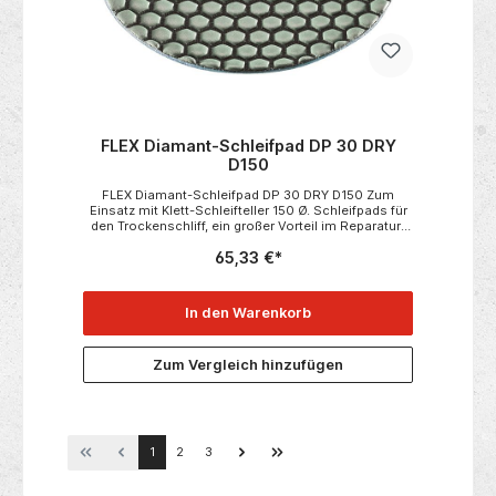
FLEX Diamant-Schleifpad DP 30 DRY
D150
FLEX Diamant-Schleifpad DP 30 DRY D150 Zum
Einsatz mit Klett-Schleifteller 150 Ø. Schleifpads für
den Trockenschliff, ein großer Vorteil im Reparatur-
und Renovierungsbereich.Geeignet für das Schleifen
65,33 €*
und Polieren von Granit-Arbeitsplatten,
Feinsteinzeugfliesen, Fußbodenplatten,
Betonflächen im Sichtbereich, Natursteinen an
Fensterbänken, Verkleidungen, Skulpturen,
In den Warenkorb
Treppen. Passend zu:• SE 14-2 150 Set• X 1107
VE Technische Daten:• Abmessung in mm 150
Ø• Korn 30• Verpackungseinheit 1
Zum Vergleich hinzufügen
1
2
3