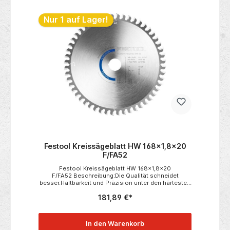
Nur 1 auf Lager!
Festool Kreissägeblatt HW 168x1,8x20
F/FA52
Festool Kreissägeblatt HW 168x1,8x20
F/FA52 Beschreibung:Die Qualität schneidet
besser.Haltbarkeit und Präzision unter den härtesten
Bedingungen. Angepasst an die Anwendung und das
181,89 €*
Material. Hergestellt aus hochwertigem Stahl mit
Sägezähnen aus feinkörnigem Karbid. Schließlich
erreicht man nur einen perfekten Schnitt, wenn das
Sägeblatt so gut ist wie die Maschine.Die
In den Warenkorb
systematische Lösung für Schnitte in Aluminium und