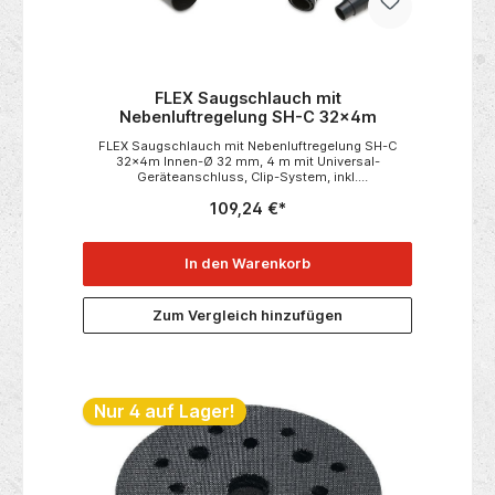
FLEX Saugschlauch mit
Nebenluftregelung SH-C 32x4m
FLEX Saugschlauch mit Nebenluftregelung SH-C
32x4m Innen-Ø 32 mm, 4 m mit Universal-
Geräteanschluss, Clip-System, inkl.
Nebenluftregelung zur Reduzierung des
109,24 €*
Saugunterdrucks nach Bedarf. Passend zu:• VCE
33 L MC• VCE 33 L AC• VCE 44 L AC• VCE 33 M
AC• VCE 44 M AC• VCE 44 H AC Technische
Daten:• Verpackungseinheit 1
In den Warenkorb
Zum Vergleich hinzufügen
Nur 4 auf Lager!