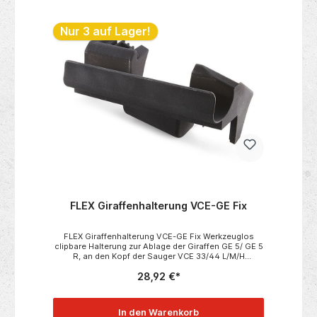
Nur 3 auf Lager!
FLEX Giraffenhalterung VCE-GE Fix
FLEX Giraffenhalterung VCE-GE Fix Werkzeuglos
clipbare Halterung zur Ablage der Giraffen GE 5/ GE 5
R, an den Kopf der Sauger VCE 33/44 L/M/H
AC. Passend zu:• VCE 33 L MC• VCE 33 L
28,92 €*
AC• VCE 44 L AC• VCE 33 M AC• VCE 44 M
AC• VCE 44 H AC Technische
Daten:• Verpackungseinheit 1
In den Warenkorb