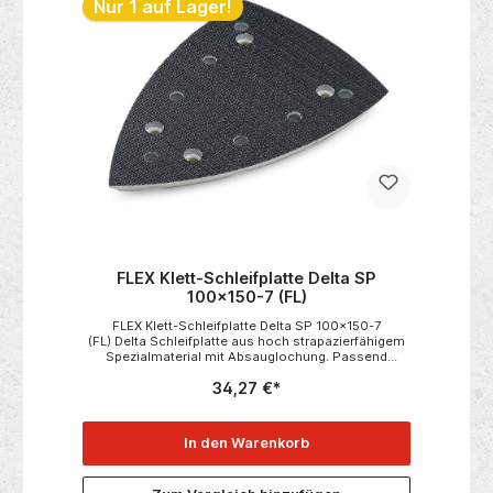
Nur 1 auf Lager!
FLEX Klett-Schleifplatte Delta SP
100x150-7 (FL)
FLEX Klett-Schleifplatte Delta SP 100x150-7
(FL) Delta Schleifplatte aus hoch strapazierfähigem
Spezialmaterial mit Absauglochung. Passend
zu:• ODE 100-2• ODE 100-2 Set Technische
34,27 €*
Daten:• Abmessung in mm 100 x
150• Verpackungseinheit 1
In den Warenkorb