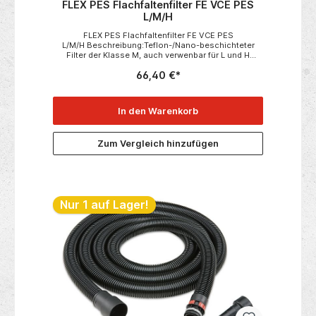
FLEX PES Flachfaltenfilter FE VCE PES
L/M/H
FLEX PES Flachfaltenfilter FE VCE PES
L/M/H Beschreibung:Teflon-/Nano-beschichteter
Filter der Klasse M, auch verwenbar für L und H
Sauger. Hohe Standzeit durch hochwertiges PES-
66,40 €*
Filtervlies.Die schmutzabweisende Oberfläche
verbessert die Abreinigung des Filtermaterials, die
Filterporen werden zuverlässig vom Staub befreit.
Leicht zu reinigen, lange Lebensdauer, auch für
In den Warenkorb
Nassarbeiten geeignet. Passend zu:VCE 33 L MCVCE
33 L ACVCE 44 L ACVCE 33 M ACVCE 44 M ACVCE
44 H AC Lieferumfang:Verpackungseinheit 1
Zum Vergleich hinzufügen
Nur 1 auf Lager!