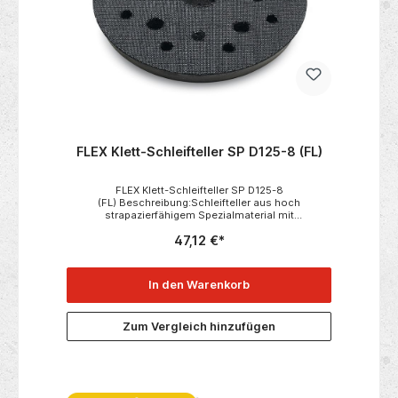
FLEX Klett-Schleifteller SP D125-8 (FL)
FLEX Klett-Schleifteller SP D125-8
(FL) Beschreibung:Schleifteller aus hoch
strapazierfähigem Spezialmaterial mit
Absauglochung (8x). Lochkreis Ø 90
47,12 €*
mm. Technische Daten:-Durchmesser: 125 mm-
Verpackungseinheit: 1 Stück
In den Warenkorb
Zum Vergleich hinzufügen