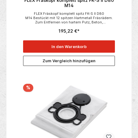
FLEX Fräskopf komplett spitz FK-S II D80
M14
FLEX Fräskopf komplett spitz FK-S II D80
M14 Bestückt mit 12 spitzen Hartmetall Fräsrädern.
Zum Entfernen von hartem Putz, Beton,
Schaumrücken und Kleberresten, Farbanstrichen auf
195,22 €*
Putz, Kunstharzputz, elastischen Schutzanstrichen,
Putz auf Holzbalken und Latex-/Ölfarben auf Putz.Der
Untergrund wird durch die spitze Form
aufgeraut. Passend zu• RE 16-5 115, Kit Fräskopf
In den Warenkorb
spitz Technische Daten:• Verpackungseinheit
1• Abmessung in mm 80 Ø
Zum Vergleich hinzufügen
%