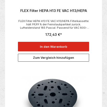
FLEX Filter HEPA H13 FE VAC H13/HEPA
FLEX Filter HEPA H13 FE VAC H13/HEPA Filterkassette
hält 99,99 % der Feinstaubpartikel zurück.
Luftwiderstand 185 Pascal. Passend für VAC 800-
EC. Passend zu:• VAC 800-EC Air Protect 14• VAC
172,43 €*
800-EC• VAC 800-EC Air Protect 14 Kit Technische
Daten:• Verpackungseinheit 1
In den Warenkorb
Zum Vergleich hinzufügen