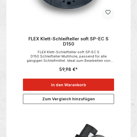
FLEX Klett-Schleifteller soft SP-EC S
D150
FLEX Klett-Schleifteller soft SP-EC S
D150 Schleifteller Multihole, passend für alle
gängigen Schleifmittel. Ideal zum Bearbeiten von
Formen und Konturen. Passend zu:• ORE 3-150
59,98 €*
EC• ORE 3-150 EC Set• ORE 5-150 EC• ORE 5-
150 EC Set Technische Daten:• Abmessung in mm
150 Ø• Verpackungseinheit 1
In den Warenkorb
Zum Vergleich hinzufügen