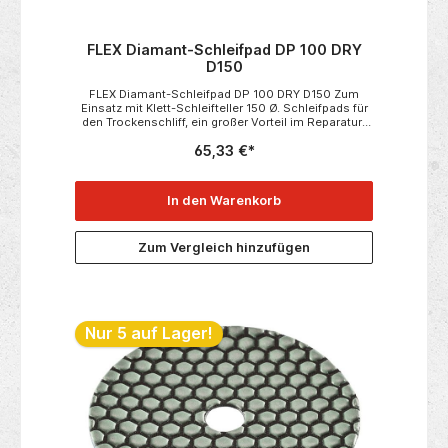
FLEX Diamant-Schleifpad DP 100 DRY
D150
FLEX Diamant-Schleifpad DP 100 DRY D150 Zum
Einsatz mit Klett-Schleifteller 150 Ø. Schleifpads für
den Trockenschliff, ein großer Vorteil im Reparatur-
und Renovierungsbereich.Geeignet für das Schleifen
65,33 €*
und Polieren von Granit-Arbeitsplatten,
Feinsteinzeugfliesen, Fußbodenplatten,
Betonflächen im Sichtbereich, Natursteinen an
Fensterbänken, Verkleidungen, Skulpturen,
In den Warenkorb
Treppen. Passend zu:SE 14-2 150 SetX 1107 VE
Technische Daten:• Abmessung in mm 150
Ø• Korn 100• Verpackungseinheit 1
Zum Vergleich hinzufügen
Nur 5 auf Lager!