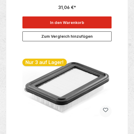
alle Klassen L/M/H der 33 und 44 Baureihe. Passend
31,06 €*
zu• VCE 33 L MC• VCE 33 L AC• VCE 44 L
AC• VCE 33 M AC• VCE 44 M AC• VCE 44 H AC
Technische Daten:• Verpackungseinheit 1
In den Warenkorb
Zum Vergleich hinzufügen
Nur 3 auf Lager!