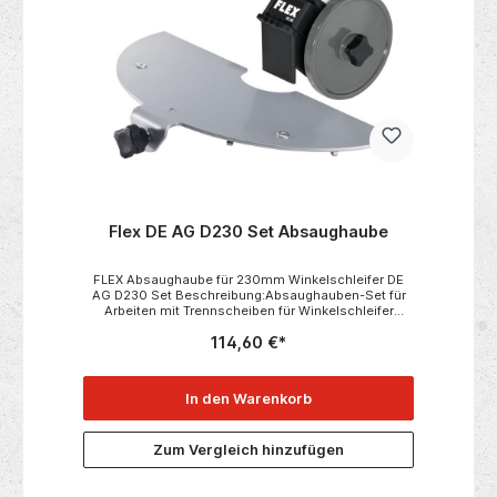
Flex DE AG D230 Set Absaughaube
FLEX Absaughaube für 230mm Winkelschleifer DE
AG D230 Set Beschreibung:Absaughauben-Set für
Arbeiten mit Trennscheiben für Winkelschleifer
230mm.Bestehend aus Absaugung und
114,60 €*
Aluminiumdeckel.Werkzeuglos auf bestehende
Schutzhaube montierbar. Passend zu:L 21-6 230L
24-6 230L 26-6 230
In den Warenkorb
Zum Vergleich hinzufügen