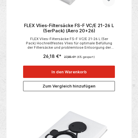
FLEX Vlies-Filtersäcke FS-F VC/E 21-26 L
(5erPack) (Aero 20+26)
FLEX Vlies-Filtersäcke FS-F VC/E 21-26 L (5er
Pack) Hochreißfestes Vlies für optimale Befüllung
der Filtersäcke und problemlose Entsorgung der
abgesaugten Stäube. Staubklasse L, für VC 21 L MC,
26,18 €*
VC 25 L MC und VCE 26 L MC. Passend zu• VC 21 L
27,85 €*
(6% gespart)
MC• VCE 26 L MC Technischen
Daten:• Verpackungseinheit 5
In den Warenkorb
Zum Vergleich hinzufügen