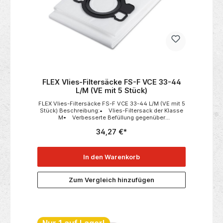
FLEX Vlies-Filtersäcke FS-F VCE 33-44
L/M (VE mit 5 Stück)
FLEX Vlies-Filtersäcke FS-F VCE 33-44 L/M (VE mit 5
Stück) Beschreibung:• Vlies-Filtersack der Klasse
M• Verbesserte Befüllung gegenüber
Papierfiltersäcken, langlebig und
34,27 €*
feuchtigkeitsresistent• Aufgrund der größeren
Bemaßung kann der Filtersack für beide Behälter 33
und 44 eingesetzt werden Passend zu:• VCE 33 L
MC• VCE 33 L AC• VCE 44 L AC• VCE 33 M
In den Warenkorb
AC• VCE 44 M AC• VCE 44 H AC Technische
Daten:• Verpackungseinheit 5 Stück
Zum Vergleich hinzufügen
Nur 1 auf Lager!