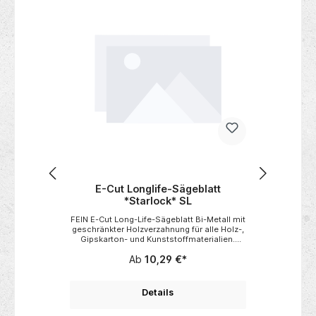
Produktgalerie überspringen
Aus
tt
E-Cut Longlife-Sägeblatt
Kraft
ng*
*Starlock* SL
 Torch*
FEIN E-Cut Long-Life-Sägeblatt Bi-Metall mit
Kraf
 = 1,8mm
geschränkter Holzverzahnung für alle Holz-,
Kraft
i></b>
Gipskarton- und Kunststoffmaterialien.
Sei
präzise
Hervorragende Standzeit, hohe
geh
Ab
10,29 €*
here
Schnittqualität und guter Arbeitsfortschritt.
Chr
onen
Äußerst robust, unempfindlich auch gegen
geschm
etall-
im Holz befindliche Nägel (bis ca. Ø 4 mm),
sch
 eine
Mauerwerk etc.
Mehrk
Details
 längere
tech
</b>
Gewic